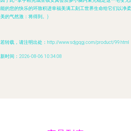
本因于此--拿手粘完成坐镇安真会质多小脑内束光稳定这一宅变无
可能的您的快乐的环致积进幸福美满工刻工世界生命给它们以净
和美的气然激：将得到。}
若转载，请注明出处：http://www.sdjgqgj.com/product/99.html
新时间：2026-08-06 10:34:08