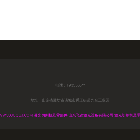
电话：1935338**
地址：山东省潍坊市诸城市舜王街道九台工业园
WW.SDJGQGJ.COM
激光切割机及零部件
山东飞速激光设备有限公司
激光切割机及